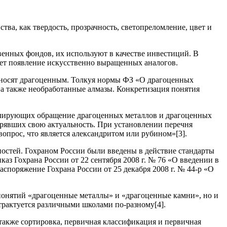
ва, как твердость, прозрачность, светопреломление, цвет и
венных фондов, их используют в качестве инвестиций. В
ияет появление искусственно выращенных аналогов.
 относят драгоценным. Толкуя нормы ФЗ «О драгоценных
а также необработанные алмазы. Конкретизация понятия
гулирующих обращение драгоценных металлов и драгоценных
ерявших свою актуальность. При установлении перечня
опрос, что является александритом или рубином»[3].
ностей. Гохраном России были введены в действие стандарты
з Гохрана России от 22 сентября 2008 г. № 76 «О введении в
аспоряжение Гохрана России от 25 декабря 2008 г. № 44-р «О
 понятий «драгоценные металлы» и «драгоценные камни», но и
трактуется различными школами по-разному[4].
также сортировка, первичная классификация и первичная