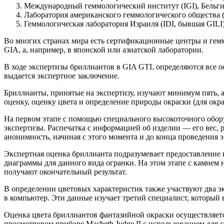
Международный геммологический институт (IGI), Бельг
Лаборатория американского геммологического общества (
Геммологическая лаборатория Израиля (IDI, бывшая GILI)
Во многих странах мира есть сертификационные центры и гемм
GIA, а, например, в японской или азиатской лаборатории.
В ходе экспертизы бриллиантов в GIA GTL определяются все о
выдается экспертное заключение.
Бриллианты, принятые на экспертизу, изучают минимум пять, а
оценку, оценку цвета и определение природы окраски (для ок
На первом этапе с помощью специального высокоточного обору
экспертизы. Распечатка с информацией об изделии — его вес,
анонимность, начиная с этого момента и до конца проведения э
Экспертная оценка бриллианта подразумевает предоставление 
диаграммы для данного вида огранки. На этом этапе с камнем 
получают окончательный результат.
В определении цветовых характеристик также участвуют два эк
в компьютер. Эти данные изучает третий специалист, который 
Оценка цвета бриллиантов фантазийной окраски осуществляет
просмотровом приборе Macbeth Judge II с использованием для с