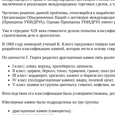
заключения и реализации международных торговых сделок, а т
Частично решение данной проблемы, относящейся к выработк
Организации Объединенных Наций о договорах международной 
(Принципы УНИДРУА). Однако Принципы УНИДРУА имеют реком
Уже в середине XIX века геммологи делали попытки классифи
строительном деле и археологии.
В 1860 году немецкий ученый К. Клюге предложил первую нач
разработал классификацию камней, которая легла в основу со
По ценности Г. Гюрих разделил драгоценные камни пять разли
I класс: алмаз, корунд, хризоберилл, шпинель.
II класс: циркон, берилл, топаз, турмалин, гранат, опал (
III класс: кордиерит, хризолит, кианит и бирюза (из груп
IV класс (полудрагоценные камни): кварц, полевой шпат, 
V класс (камни из группы цветных): гематит, нефелин, нефр
Впоследствии его классификация была усовершенствована, до
Ювелирные камни были подразделены на три группы:
драгоценные камни (самоцветы);