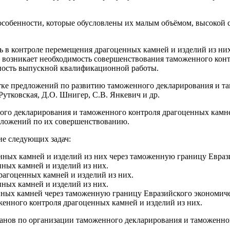
особенности, которые обусловлены их малым объёмом, высокой 
 в контроле перемещения драгоценных камней и изделий из ни
возникает необходимость совершенствования таможенного контро
ьность выпускной квалификационной работы.
отке предложений по развитию таможенного декларирования и т
Рутковская, Д.О. Шнигер, С.В. Янкевич и др.
ного декларирования и таможенного контроля драгоценных камн
едложений по их совершенствованию.
ие следующих задач:
нных камней и изделий из них через таможенную границу Евраз
нных камней и изделий из них.
рагоценных камней и изделий из них.
ных камней и изделий из них.
ных камней через таможенную границу Евразийского экономиче
женного контроля драгоценных камней и изделий из них.
анов по организации таможенного декларирования и таможенног