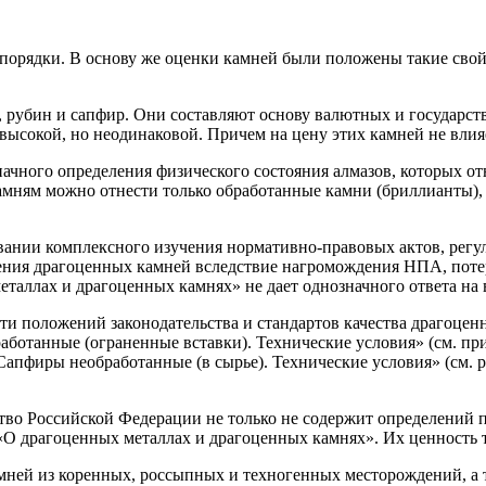
орядки. В основу же оценки камней были положены такие свойст
 рубин и сапфир. Они составляют основу валютных и государст
а высокой, но неодинаковой. Причем на цену этих камней не вл
означного определения физического состояния алмазов, которых
мням можно отнести только обработанные камни (бриллианты), 
овании комплексного изучения нормативно-правовых актов, ре
еления драгоценных камней вследствие нагромождения НПА, пот
таллах и драгоценных камнях» не дает однозначного ответа на в
ти положений законодательства и стандартов качества драгоцен
танные (ограненные вставки). Технические условия» (см. прика
апфиры необработанные (в сырье). Технические условия» (см. р
ство Российской Федерации не только не содержит определений
«О драгоценных металлах и драгоценных камнях». Их ценность 
мней из коренных, россыпных и техногенных месторождений, а 