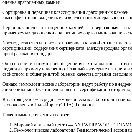
оценка драгоценных камней;
Сортировка и первичная классификация драгоценных камней 
классификаторов выделить из извлеченного минерального сырь
Первичная оценка драгоценных камней — завершающая часть т
применяемых для оценки аналогичных сортов минерального сы
Законодательство и торговая практика в каждой стране имеют 
сертификации, содержания сертификата. Международная организ
преобразован в стандарт.
Одна из причин отсутствия общепринятых стандартов — трудн
подлежит прямому измерению. Главный «измеритель» цвета и 
свойством, и общепринятой оценки качества огранки сегодня н
Однако геммологические лаборатории ведут работу по внедрен
либо бриллиант будет представлен на сертификацию вторично,
В настоящее время среди геммологических лабораторий наибо
расположены в Нью-Йорке (США), Гонконге.
Известными центрами являются:
Мировой алмазный центр — ANTWERP WORLD DIAMOND C
Геммологическая лаборатория Геммологической ассоциа