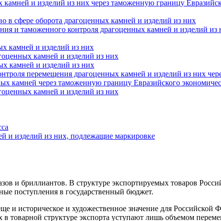
х камней и изделий из них через таможенную границу Евразийс
о в сфере оборота драгоценных камней и изделий из них
ания и таможенного контроля драгоценных камней и изделий из
ых камней и изделий из них
гоценных камней и изделий из них
ых камней и изделий из них
онтроля перемещения драгоценных камней и изделий из них чер
ных камней через таможенную границу Евразийского экономичес
гоценных камней и изделий из них
сса
й и изделий из них, подлежащие маркировке
азов и бриллиантов. В структуре экспортируемых товаров Росс
ные поступления в государственный бюджет.
ще и историческое и художественное значение для Российской 
х в товарной структуре экспорта уступают лишь объемом перем