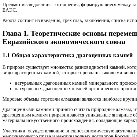
Предмет исследования – отношения, формирующиеся между та
ЕАЭС.
Работа состоит из введения, трех глав, заключения, списка и
Глава 1. Теоретические основы переме
Евразийского экономического союза
1.1 Общая характеристика драгоценных камней
В природе существует множество разновидностей камней, кото
виды драгоценных камней, которые признаны таковыми во вс
натуральных драгоценных камней минерального происхож
натуральных драгоценных камней органического происхож
Мировые объемы торговли алмазами являются наиболее крупны
Драгоценными камнями принято считать природные алмазы, из
драгоценным камням приравниваются уникальные янтарные об
материалы искусственного происхождения, обладающие характ
Участники, осуществляющие внешнеэкономическую деятельност
международного права и международных договоров России. Н