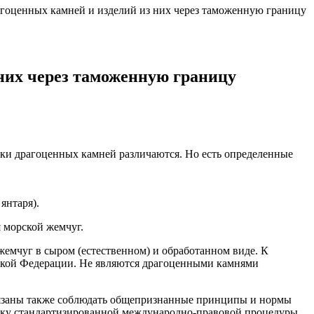
оценных камней и изделий из них через таможенную границу
 них через таможенную границу
ски драгоценных камней различаются. Но есть определенные
янтаря).
 морской жемчуг.
емчуг в сыром (естественном) и обработанном виде. К
ской Федерации. Не являются драгоценными камнями
бязаны также соблюдать общепризнанные принципы и нормы
тку стандартизированной международно-правовой процедуры