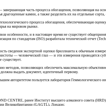
— завершающая часть процесса обогащения, позволяющая на ос
я драгоценные камни, а также разделить их на отдельные сорта
ехнологического процесса обогащения, обеспечивающая оценку
рья на мировом рынке.
свои особенности, и в настоящее время не существует общеприн
ация по стандартам (ISO) разработала технический отчет (Techn
ость сведения экспертной оценки бриллианта к обычным измере
чистоты — человеческий глаз — и эти измерения проводятся су
е существует.
ию методов, позволяющих обеспечить максимальную объективнос
 должна выдать документ, идентичный первому.
льшим авторитетом пользуется лаборатория Геммологического и
ENTRE, ранее Институт высшего алмазного совета (HRD), 
ции Великобритании (GAGTL), Лондон;