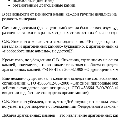
поделочные (цветные);
органогенные драгоценные камни.
В зависимости от ценности камни каждой группы делились на п
редкость минерала.
Самыми дорогими (драгоценными) всегда были алмаз, изумруд,
различные эпохи и в разных странах стоимости их была всегд
С.В. Янкевич отмечает, что законодательство РФ не дает одн
металлах и драгоценных камнях» буквалmно, к драгоценным ка
«необработанные алмазы», не дается[2].
Кроме того, по убеждению С.В. Янкевича, сделанному на осн
камней, получается, что возникает серьезная проблема опред
драгоценных камней, ФЗ № 41 от 26.03.1998 «О драгоценных ме
Еще недавно существовали коллизии вследствие согласованнос
организации: СТО 45866412-05-2008 «Сапфиры природные обрабо
действие стандартов организации») и СТО 45866412-09-2008 «С
введении в действие стандартов организации»).
С.В. Янкевич убежден, в том, что «Действующее законодатель
вступает в противоречие с положениями Федерального закона 
Добыча драгоценных камней – это извлечение драгоценных ка