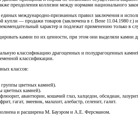
акже преодоления коллизии между нормами национального закон
е единых международно-признанных правил заключения и испол
купли — продажи товаров (заключена в г. Вене 11.04.1980 г.
ендательный характер и подлежат применению только в случ
цировать камни по их ценности, при этом они выделяли камни 
альную классификацию драгоценных и полудрагоценных камней,
временной классификации.
чных классов:
из группы цветных камней).
пы цветных камней).
флюорит, авантюрин, кошачий глаз, халцедон, обсидиан, лазурит,
ит, гагат, змеевик, малахит, алебастр, селенит, галит.
полнена и расширена М. Бауэром и А.Е. Ферсманом.