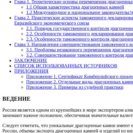
Глава 1. Теоретические основы перемещения драгоценны
1.1 Общая характеристика драгоценных камней
1.2 Международное и национальное законодательств
Глава 2. Практические аспекты таможенного деклариров
Евразийского экономического союза
2.1. Порядок государственного контроля драгоценн
2.2. Особенности таможенного декларирования дра
2.3. Особенности таможенного контроля драгоценн
Глава 3. Направления совершенствования таможенного к
3.1. Проблемы незаконного перемещения драгоцен
3.2. Совершенствование таможенного контроля дра
ЗАКЛЮЧЕНИЕ
СПИСОК ИСПОЛЬЗОВАННЫХ ИСТОЧНИКОВ
ПРИЛОЖЕНИЯ
Приложение 1. Сертификат Кимберлийского проце
Приложение 2. Отдельные виды драгоценных камне
Приложение 3. Примеры из судебной практики
ВЕДЕНИЕ
Россия является одним из крупнейших в мире экспортером алм
занимают важное положение, обеспечивая значительные валют
Следует отметить, что уникальные драгоценные камни имеют е
России, объемы экспорта драгоценных камней и изделий из ни