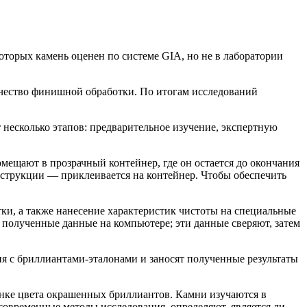
торых камень оценен по системе GIA, но не в лаборатории
ачество финишной обработки. По итогам исследований
т несколько этапов: предварительное изучение, экспертную
мещают в прозрачный контейнер, где он остается до окончания
нструкции — приклеивается на контейнер. Чтобы обеспечить
ки, а также нанесение характеристик чистоты на специальные
т полученные данные на компьютере; эти данные сверяют, затем
ня с бриллиантами-эталонами и заносят полученные результаты
нке цвета окрашенных бриллиантов. Камни изучаются в
 современные методы исследования, определяют, является ли