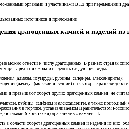
моженными органами и участниками ВЭД при перемещении драг
спользованных источников и приложений.
щения драгоценных камней и изделий из
рые можно отнести к числу драгоценных. В разных странах спи
ем мире. Среди них можно выделить следующие виды:
дения (алмазы, изумруды, рубины, сапфиры, александриты);
дения (жемчуг (морской и речной) и не­которые разновидности 
ми и превышают оборот других драгоценных камней, не считая
умруды, рубины, сапфиры и александриты, а также природный ж
разования в порядке, устанавливаемом Правительством Россий
еристиками (свойствами) драгоценных камней[1].
ь в области оборота драгоценных камней и изделий из них, о
о данные принципы и нормы не позволяют осуществить вырабо