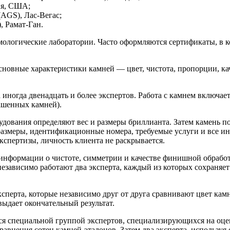
ия, США;
AGS), Лас-Вегас;
, Рамат-Ган.
ологические лаборатории. Часто оформляются сертификаты, в ко
сновные характеристики камней — цвет, чистота, пропорции, к
 иногда двенадцать и более экспертов. Работа с камнем включае
рашенных камней).
дования определяют вес и размеры бриллианта. Затем камень по
 размеры, идентификационные номера, требуемые услуги и все и
кспертизы, личность клиента не раскрывается.
информации о чистоте, симметрии и качестве финишной обработ
независимо работают два эксперта, каждый из которых сохраняе
сперта, которые независимо друг от друга сравнивают цвет кам
выдает окончательный результат.
ся специальной группой экспертов, специализирующихся на оце
равнения сотен камней-эталонов. Затем два эксперта, используя