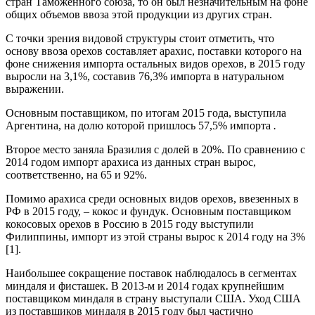
стран Таможенного союза, то он был незначительным на фоне
общих объемов ввоза этой продукции из других стран.
С точки зрения видовой структуры стоит отметить, что
основу ввоза орехов составляет арахис, поставки которого на
фоне снижения импорта остальных видов орехов, в 2015 году
выросли на 3,1%, составив 76,3% импорта в натуральном
выражении.
Основным поставщиком, по итогам 2015 года, выступила
Аргентина, на долю которой пришлось 57,5% импорта
.
Второе место заняла Бразилия с долей в 20%. По сравнению с
2014 годом импорт арахиса из данных стран вырос,
соответственно, на 65 и 92%.
Помимо арахиса среди основных видов орехов, ввезенных в
РФ в 2015 году, – кокос и фундук. Основным поставщиком
кокосовых орехов в Россию в 2015 году выступили
Филиппины, импорт из этой страны вырос к 2014 году на 3%
[1].
Наибольшее сокращение поставок наблюдалось в сегментах
миндаля и фисташек. В 2013-м и 2014 годах крупнейшим
поставщиком миндаля в страну выступали США. Уход США
из поставщиков миндаля в 2015 году был частично