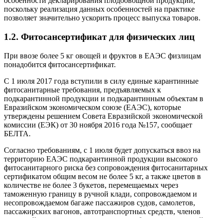
особенности декларирования плодоовощной продукции,
поскольку реализация данных особенностей на практике
позволяет значительно ускорить процесс выпуска товаров.
1.2. Фитосансертификат для физических лиц
При ввозе более 5 кг овощей и фруктов в ЕАЭС физлицам
понадобится фитосансертификат.
С 1 июля 2017 года вступили в силу единые карантинные
фитосанитарные требования, предъявляемых к
подкарантинной продукции и подкарантинным объектам в
Евразийском экономическом союзе (ЕАЭС), которые
утверждены решением Совета Евразийской экономической
комиссии (ЕЭК) от 30 ноября 2016 года №157, сообщает
БЕЛТА.
Согласно требованиям, с 1 июля будет допускаться ввоз на
территорию ЕАЭС подкарантинной продукции высокого
фитосанитарного риска без сопровождения фитосанитарных
сертификатом общим весом не более 5 кг, а также цветов в
количестве не более 3 букетов, перемещаемых через
таможенную границу в ручной клади, сопровождаемом и
несопровождаемом багаже пассажиров судов, самолетов,
пассажирских вагонов, автотранспортных средств, членов