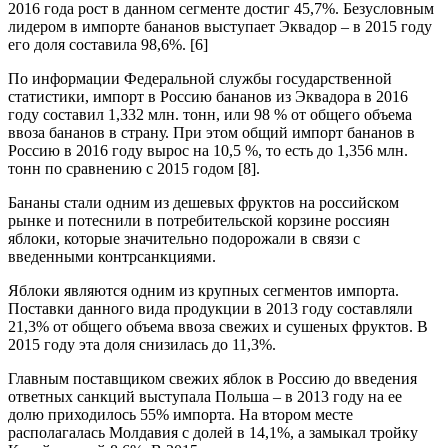
2016 года рост в данном сегменте достиг 45,7%. Безусловным
лидером в импорте бананов выступает Эквадор – в 2015 году
его доля составила 98,6%. [6]
По информации Федеральной службы государственной
статистики, импорт в Россию бананов из Эквадора в 2016
году составил 1,332 млн. тонн, или 98 % от общего объема
ввоза бананов в страну. При этом общий импорт бананов в
Россию в 2016 году вырос на 10,5 %, то есть до 1,356 млн.
тонн по сравнению с 2015 годом [8].
Бананы стали одним из дешевых фруктов на российском
рынке и потеснили в потребительской корзине россиян
яблоки, которые значительно подорожали в связи с
введенными контрсанкциями.
Яблоки являются одним из крупных сегментов импорта.
Поставки данного вида продукции в 2013 году составляли
21,3% от общего объема ввоза свежих и сушеных фруктов. В
2015 году эта доля снизилась до 11,3%.
Главным поставщиком свежих яблок в Россию до введения
ответных санкций выступала Польша – в 2013 году на ее
долю приходилось 55% импорта. На втором месте
располагалась Молдавия с долей в 14,1%, а замыкал тройку