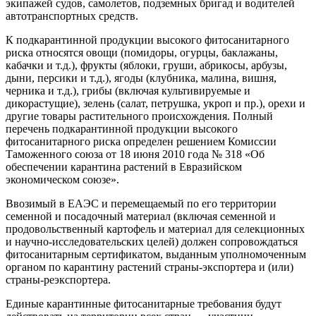
экипажей судов, самолетов, подземных бригад и водителей
автотранспортных средств.
К подкарантинной продукции высокого фитосанитарного
риска относятся овощи (помидоры, огурцы, баклажаны,
кабачки и т.д.), фрукты (яблоки, груши, абрикосы, арбузы,
дыни, персики и т.д.), ягоды (клубника, малина, вишня,
черника и т.д.), грибы (включая культивируемые и
дикорастущие), зелень (салат, петрушка, укроп и пр.), орехи и
другие товары растительного происхождения. Полный
перечень подкарантинной продукции высокого
фитосанитарного риска определен решением Комиссии
Таможенного союза от 18 июня 2010 года № 318 «Об
обеспечении карантина растений в Евразийском
экономическом союзе».
Ввозимый в ЕАЭС и перемещаемый по его территории
семенной и посадочный материал (включая семенной и
продовольственный картофель и материал для селекционных
и научно-исследовательских целей) должен сопровождаться
фитосанитарным сертификатом, выданным уполномоченным
органом по карантину растений страны-экспортера и (или)
страны-реэкспортера.
Единые карантинные фитосанитарные требования будут