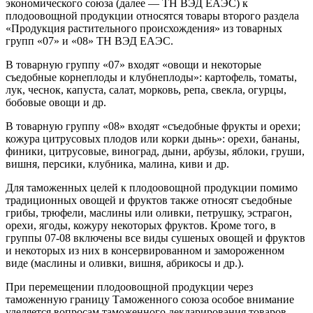
экономического союза (далее — ТН ВЭД ЕАЭС) к
плодоовощной продукции относятся товары второго раздела
«Продукция растительного происхождения» из товарных
групп «07» и «08» ТН ВЭД ЕАЭС.
В товарную группу «07» входят «овощи и некоторые
съедобные корнеплоды и клубнеплоды»: картофель, томаты,
лук, чеснок, капуста, салат, морковь, репа, свекла, огурцы,
бобовые овощи и др.
В товарную группу «08» входят «съедобные фрукты и орехи;
кожура цитрусовых плодов или корки дынь»: орехи, бананы,
финики, цитрусовые, виноград, дыни, арбузы, яблоки, груши,
вишня, персики, клубника, малина, киви и др.
Для таможенных целей к плодоовощной продукции помимо
традиционных овощей и фруктов также относят съедобные
грибы, трюфели, маслины или оливки, петрушку, эстрагон,
орехи, ягоды, кожуру некоторых фруктов. Кроме того, в
группы 07-08 включены все виды сушеных овощей и фруктов
и некоторых из них в консервированном и замороженном
виде (маслины и оливки, вишня, абрикосы и др.).
При перемещении плодоовощной продукции через
таможенную границу Таможенного союза особое внимание
уделяется вопросам таможенного декларирования товаров.