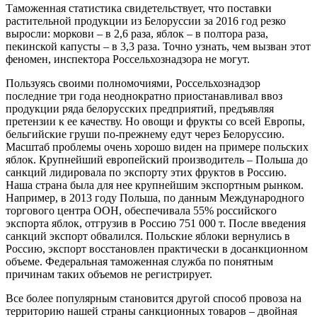
Таможенная статистика свидетельствует, что поставки
растительной продукции из Белоруссии за 2016 год резко
выросли: моркови – в 2,6 раза, яблок – в полтора раза,
пекинской капусты – в 3,3 раза. Точно узнать, чем вызван этот
феномен, инспектора Россельхознадзора не могут.
Пользуясь своими полномочиями, Россельхознадзор
последние три года неоднократно приостанавливал ввоз
продукции ряда белорусских предприятий, предъявляя
претензии к ее качеству. Но овощи и фрукты со всей Европы,
бельгийские груши по-прежнему едут через Белоруссию.
Масштаб проблемы очень хорошо виден на примере польских
яблок. Крупнейший европейский производитель – Польша до
санкций лидировала по экспорту этих фруктов в Россию.
Наша страна была для нее крупнейшим экспортным рынком.
Например, в 2013 году Польша, по данным Международного
торгового центра ООН, обеспечивала 55% российского
экспорта яблок, отгрузив в Россию 751 000 т. После введения
санкций экспорт обвалился. Польские яблоки вернулись в
Россию, экспорт восстановлен практически в досанкционном
объеме. Федеральная таможенная служба по понятным
причинам таких объемов не регистрирует.
Все более популярным становится другой способ провоза на
территорию нашей страны санкционных товаров – двойная