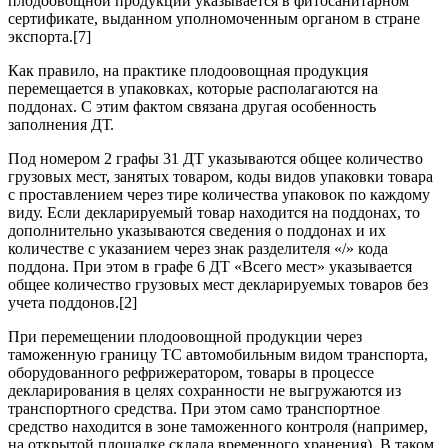
плодоовощной продукции указывается в фитосанитарном
сертификате, выданном уполномоченным органом в стране
экспорта.[7]
Как правило, на практике плодоовощная продукция
перемещается в упаковках, которые располагаются на
поддонах. С этим фактом связана другая особенность
заполнения ДТ.
Под номером 2 графы 31 ДТ указываются общее количество
грузовых мест, занятых товаром, коды видов упаковки товара
с проставлением через тире количества упаковок по каждому
виду. Если декларируемый товар находится на поддонах, то
дополнительно указываются сведения о поддонах и их
количестве с указанием через знак разделителя «/» кода
поддона. При этом в графе 6 ДТ «Всего мест» указывается
общее количество грузовых мест декларируемых товаров без
учета поддонов.[2]
При перемещении плодоовощной продукции через
таможенную границу ТС автомобильным видом транспорта,
оборудованного рефрижератором, товары в процессе
декларирования в целях сохранности не выгружаются из
транспортного средства. При этом само транспортное
средство находится в зоне таможенного контроля (например,
на открытой площадке склада временного хранения). В таком