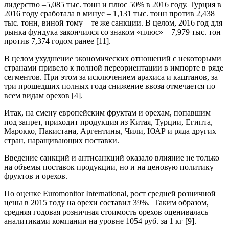
лидерство –5,085 тыс. тонн и плюс 50% в 2016 году. Турция в
2016 году сработала в минус – 1,131 тыс. тонн против 2,438
тыс. тонн, виной тому – те же санкции. В целом, 2016 год для
рынка фундука закончился со знаком «плюс» – 7,979 тыс. тон
против 7,374 годом ранее [11].
В целом ухудшение экономических отношений с некоторыми
странами привело к полной переориентации в импорте в ряде
сегментов. При этом за исключением арахиса и каштанов, за
три прошедших полных года снижение ввоза отмечается по
всем видам орехов [4].
Итак, на смену европейским фруктам и орехам, попавшим
под запрет, приходит продукция из Китая, Турции, Египта,
Марокко, Пакистана, Аргентины, Чили, ЮАР и ряда других
стран, наращивающих поставки.
Введение санкций и антисанкций оказало влияние не только
на объемы поставок продукции, но и
на ценовую политику
фруктов и орехов.
По оценке Euromonitor International, рост средней розничной
цены в 2015 году на орехи составил 39%. Таким образом,
средняя годовая розничная стоимость орехов оценивалась
аналитиками компании на уровне 1054 руб. за 1 кг [9].