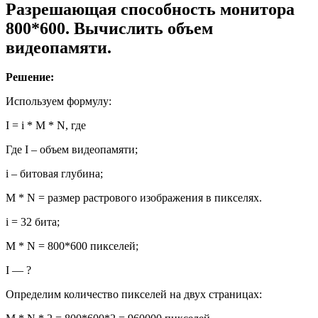
Разрешающая способность монитора
800*600. Вычислить объем
видеопамяти.
Решение:
Используем формулу:
I = i * M * N, где
Где I – объем видеопамяти;
i – битовая глубина;
M * N = размер растрового изображения в пикселях.
i = 32 бита;
M * N = 800*600 пикселей;
I — ?
Определим количество пикселей на двух страницах: