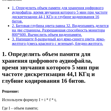
1. Определить объем памяти для хранения цифрового
аудиофайла, время звучания которого 5 мин при частоте
дискретизации 44,1 КГц и глубине кодирования 16
битов.
2. Битовая глубина цвета равна 32. Видеопамять делится
на две страницы. Разрешающая способность монитора
800*600. Вычислить объем видеопамяти.
3. Напишите 8-разрадный код ярко-синего цвета, ярко-
желтого (смесь красного с зеленым), бледно-желтого.
1. Определить объем памяти для
хранения цифрового аудиофайла,
время звучания которого 5 мин при
частоте дискретизации 44,1 КГц и
глубине кодирования 16 битов.
Решение:
Используем формулу I = i * f * t,
Где I – объем памяти;