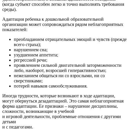
(когда субъект способен легко и точно выполнять требования
среды).
Адаптация ребенка к дошкольной образовательной
организации может сопровождаться рядом неблагоприятных
показателей:
преобладанием отрицательных эмоций и чувств (прежде
всего страха);
нарушением сна;
ухудшением аппетита;
регрессией речи;
проявлением сильной двигательной заторможенности
либо, наоборот, возросшей гиперактивностью;
нежеланием общаться ни со взрослыми, ни со
сверстниками;
потерей навыков самообслуживания.
Иногда трудности, которые возникают в ходе адаптации,
могут обернуться дезадаптацией. Это самая неблагоприятная
форма адаптации. Ее признаки – нарушение дисциплины,
сложности, возникающие в учебной
и игровой деятельности, проблемные отношения с другими
детьми
и с педагогами.