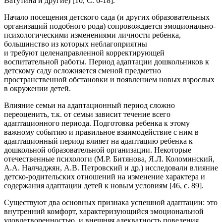
Ватутина и другие) [10, С. 6-18].
Начало посещения детского сада (и других образовательных
организаций подобного рода) сопровождается эмоционально-
психологическими изменениями личности ребенка,
большинство из которых неблагоприятны
и требуют целенаправленной корректирующей
воспитательной работы. Период адаптации дошкольников к
детскому саду осложняется сменой предметно
пространственной обстановки и появлением новых взрослых
в окружении детей.
Влияние семьи на адаптационный период сложно
переоценить, т.к. от семьи зависит течение всего
адаптационного периода. Подготовка ребенка к этому
важному событию и правильное взаимодействие с ним в
адаптационный период влияет на адаптацию ребенка к
дошкольной образовательной организации. Некоторые
отечественные психологи (М.Р. Битянова, Я.Л. Коломинский,
А.А. Налчаджян, А.В. Петровский и др.) исследовали влияние
детско-родительских отношений на изменение характера и
содержания адаптации детей к новым условиям [46, с. 89].
Существуют два основных признака успешной адаптации: это
внутренний комфорт, характеризующийся эмоциональной
удовлетворенностью, и внешняя адекватность поведения