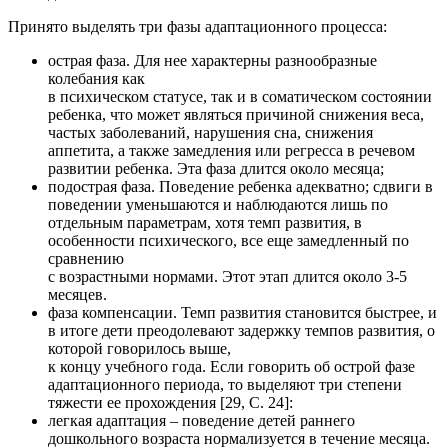
Принято выделять три фазы адаптационного процесса:
острая фаза. Для нее характерны разнообразные
колебания как
в психическом статусе, так и в соматическом состоянии
ребенка, что может являться причиной снижения веса,
частых заболеваний, нарушения сна, снижения
аппетита, а также замедления или регресса в речевом
развитии ребенка. Эта фаза длится около месяца;
подострая фаза. Поведение ребенка адекватно; сдвиги в
поведении уменьшаются и наблюдаются лишь по
отдельным параметрам, хотя темп развития, в
особенности психического, все еще замедленный по
сравнению
с возрастными нормами. Этот этап длится около 3-5
месяцев.
фаза компенсации. Темп развития становится быстрее, и
в итоге дети преодолевают задержку темпов развития, о
которой говорилось выше,
к концу учебного года. Если говорить об острой фазе
адаптационного периода, то выделяют три степени
тяжести ее прохождения [29, С. 24]:
легкая адаптация – поведение детей раннего
дошкольного возраста нормализуется в течение месяца.