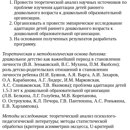
Провести теоретический анализ научных источников по
проблеме изучения адаптации детей раннего
дошкольного возраста к дошкольной образовательной
организации.
Организовать и провести эмпирическое исследование
адаптации детей раннего дошкольного возраста к
дошкольной образовательной организации.
На основании полученных результатов разработать
программу.
Теоретическая и методологическая основа диплома:
дошкольное детство как важнейший период в становлении
личности (В.В. Зеньковский, В.С. Мухина, П.М. Якобсен);
роль детско-родительских отношений в становлении
личности ребенка (Н.И. Буянов, А.Я. Варга, А.И. Захаров,
О.А. Карабанова, А.Г. Лидерс, И.М. Марковская,
А.С. Спиваковская, Т.В. Якимова); проблема адаптации детей
1.5-3 лет к дошкольной образовательной организации
(Л.В. Белкина, Л.Г. Голубева, М.В. Корепанова,
О. Остроухова, К.Л. Печора, Г.В. Пантюхина, А.С. Роньжина,
Е.В. Харлампова).
Методы исследования:
теоретический анализ психолого-
педагогической литературы; методы статистической
обработки (критерия асимметрии-эксцесса, U-критерий