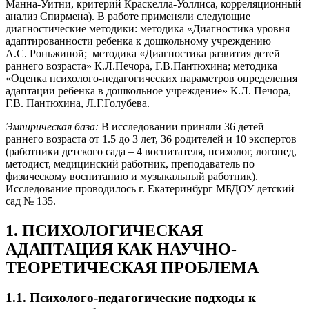
Манна-Уитни, критерий Краскелла-Уоллиса, корреляционный
анализ Спирмена). В работе применяли следующие
диагностические методики: методика «Диагностика уровня
адаптированности ребенка к дошкольному учреждению
А.С. Роньжиной; методика «Диагностика развития детей
раннего возраста» К.Л.Печора, Г.В.Пантюхина; методика
«Оценка психолого-педагогических параметров определения
адаптации ребенка в дошкольное учреждение» К.Л. Печора,
Г.В. Пантюхина, Л.Г.Голубева.
Эмпирическая база:
В исследовании приняли 36 детей
раннего возраста от 1.5 до 3 лет, 36 родителей и 10 экспертов
(работники детского сада – 4 воспитателя, психолог, логопед,
методист, медицинский работник, преподаватель по
физическому воспитанию и музыкальный работник).
Исследование проводилось г. Екатеринбург МБДОУ детский
сад № 135.
1. ПСИХОЛОГИЧЕСКАЯ
АДАПТАЦИЯ КАК НАУЧНО-
ТЕОРЕТИЧЕСКАЯ ПРОБЛЕМА
1.1. Психолого-педагогические подходы к