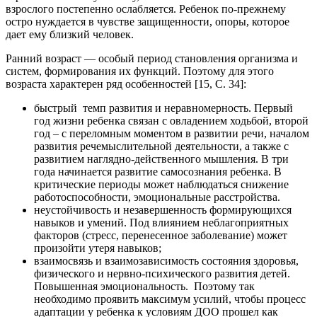
взрослого постепенно ослабляется. Ребенок по-прежнему
остро нуждается в чувстве защищенности, опоры, которое
дает ему близкий человек.
Ранний возраст — особый период становления организма и
систем, формирования их функций. Поэтому для этого
возраста характерен ряд особенностей [15, С. 34]:
быстрый темп развития и неравномерность. Первый
год жизни ребенка связан с овладением ходьбой, второй
год – с переломным моментом в развитии речи, началом
развития речемыслительной деятельности, а также с
развитием наглядно-действенного мышления. В три
года начинается развитие самосознания ребенка. В
критические периоды может наблюдаться снижение
работоспособности, эмоциональные расстройства.
неустойчивость и незавершенность формирующихся
навыков и умений. Под влиянием неблагоприятных
факторов (стресс, перенесенное заболевание) может
произойти утеря навыков;
взаимосвязь и взаимозависимость состояния здоровья,
физического и нервно-психического развития детей.
Повышенная эмоциональность. Поэтому так
необходимо проявить максимум усилий, чтобы процесс
адаптации у ребенка к условиям ДОО прошел как